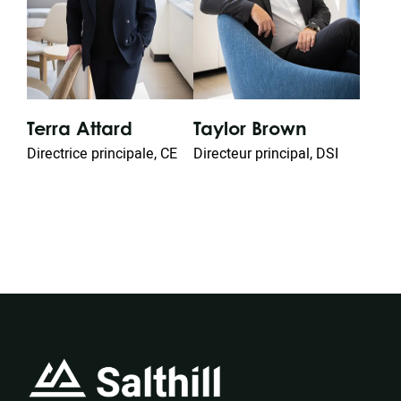
Terra Attard
Taylor Brown
Pe
Directrice principale, CE
Directeur principal, DSI
Dire
Loc