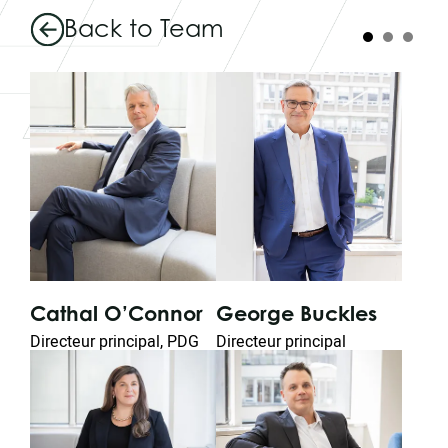
Back to Team
George Buckles
Wa
Cathal O’Connor
n
Directeur principal
Chie
Directeur principal, PDG